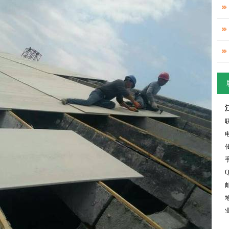
电
传
手
Q
邮