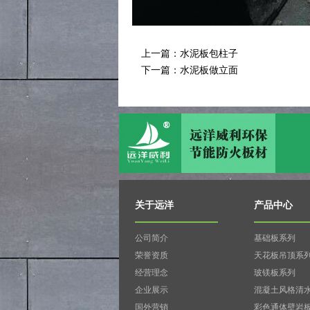
上一篇：
水泥板包柱子
下一篇：
水泥板做立面
关于远洋
产品中心
公司简介
基础板系列
荣誉资质
天花板吊顶系
经营理念
玻镁板系列
企业展示
混凝土风格清
国外营销
彩色通体壁岩